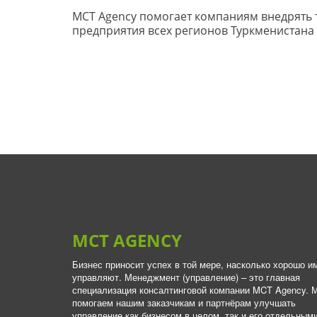
MCT Agency помогает компаниям внедрять т
предприятия всех регионов Туркменистана
MCT AGENCY
Бизнес приносит успех в той мере, насколько хорошо им
управляют. Менеджмент (управление) – это главная 
специализация консалтинговой компании MCT Agency. М
помогаем нашим заказчикам и партнёрам улучшать 
управление как бизнесом в целом, так и его отдельными