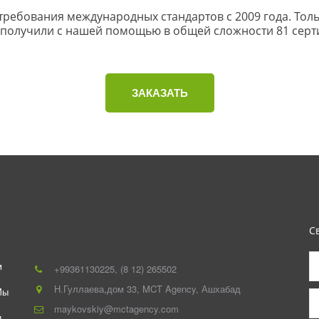
ребования международных стандартов с 2009 года. Тольк
 получили с нашей помощью в общей сложности 81 серт
ЗАКАЗАТЬ
С
 
+993
61130225
,
(8 12) 265502
Н.Гуллаева,дом 33
,
MCT Agency
,
Ашхабад
ы 
maykovskiy@mctagency.com
 