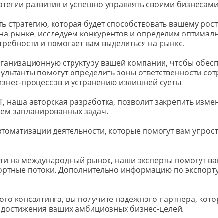
егии развития и успешно управлять своими бизнесами
ь стратегию, которая будет способствовать вашему рост
а рынке, исследуем конкурентов и определим оптимальн
ребности и помогает вам выделиться на рынке.
анизационную структуру вашей компании, чтобы обеспе
льтанты помогут определить зоны ответственности сотр
изнес-процессов и устранению излишней суеты.
, наша авторская разработка, позволит закрепить изме
ием запланированных задач.
томатизации деятельности, которые помогут вам упрост
йти на международный рынок, наши эксперты помогут вам
ортные потоки. Дополнительно информацию по экспорту 
кого консалтинга, вы получите надежного партнера, кото
 достижения ваших амбициозных бизнес-целей.