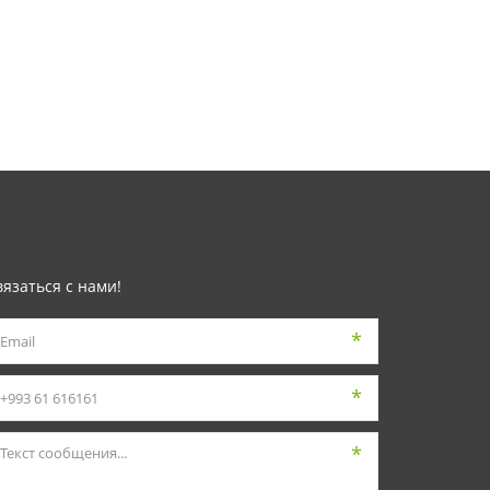
вязаться с нами!
*
*
*