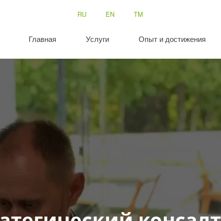
RU
EN
TM
Главная
Услуги
Опыт и достижения
атегический консал