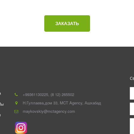
ЗАКАЗАТЬ
С
 
+993
61130225
,
(8 12) 265502
Н.Гуллаева,дом 33
,
MCT Agency
,
Ашхабад
ы 
maykovskiy@mctagency.com
 