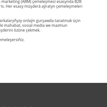
 marketing (ABM) çemeleşmesi esasynda B2B 
is. Her esasy müşderä aýratyn çemeleşmeleri 
arkalaryňyzy onlaýn gurşawda tanatmak üçin 
däki mahabat, sosial media we mazmun 
üşderini özüne çekmek.
emeleşersiňiz.