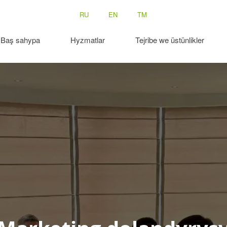
RU
EN
TM
Baş sahypa
Hyzmatlar
Tejribe we üstünlikler