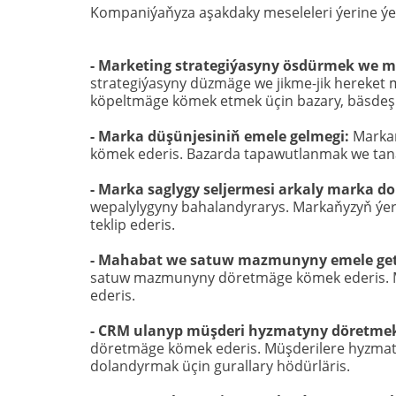
Kompaniýaňyza aşakdaky meseleleri ýerine ýe
- Marketing strategiýasyny ösdürmek we m
strategiýasyny düzmäge we jikme-jik hereket
köpeltmäge kömek etmek üçin bazary, bäsdeşleri
- Marka düşünjesiniň emele gelmegi:
 Marka
kömek ederis. Bazarda tapawutlanmak we tanal
- Marka saglygy seljermesi arkaly marka do
wepalylygyny bahalandyrarys. Markaňyzyň ýerl
teklip ederis.
- Mahabat we satuw mazmunyny emele ge
satuw mazmunyny döretmäge kömek ederis. Marke
ederis.
- CRM ulanyp müşderi hyzmatyny döretmek
döretmäge kömek ederis. Müşderilere hyzmat e
dolandyrmak üçin gurallary hödürläris.