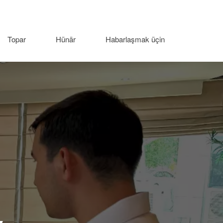
Topar
Hünär
Habarlaşmak üçin