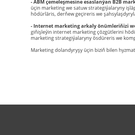
- ABM çemeleşmesine esaslanýan B2B mark
üçin marketing we satuw strategiýalaryny iş
hödürläris, derňew geçireris we şahsylaşdyry
- Internet marketing arkaly önümleriňizi
giňişleýin internet marketing çözgütlerini hö
marketing strategiýalaryny ösdüreris we kom
Marketing dolandyryşy üçin biziň bilen hyzmat