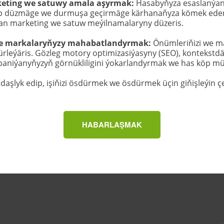
eting we satuwy amala aşyrmak: 
Hasabyňyza esaslanýan
läp düzmäge we durmuşa geçirmäge kärhanaňyza kömek eder
lan marketing we satuw meýilnamalaryny düzeris.
 we markalaryňyzy mahabatlandyrmak:
 Önümleriňizi we m
dürleýäris. Gözleg motory optimizasiýasyny (SEO), kontekst
paniýanyňyzyň görnükliligini ýokarlandyrmak we has köp m
daşlyk edip, işiňizi ösdürmek we ösdürmek üçin giňişleýin ç
HABARLAŞMAK