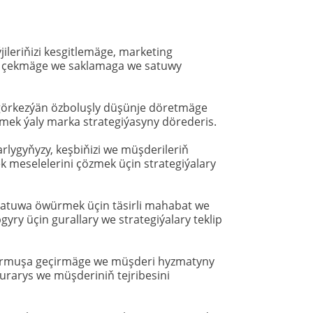
jileriňizi kesgitlemäge, marketing 
e çekmäge we saklamaga we satuwy 
görkezýän özboluşly düşünje döretmäge 
mek ýaly marka strategiýasyny dörederis.
lygyňyzy, keşbiňizi we müşderileriň 
meselelerini çözmek üçin strategiýalary 
satuwa öwürmek üçin täsirli mahabat we 
y üçin gurallary we strategiýalary teklip 
rmuşa geçirmäge we müşderi hyzmatyny 
rarys we müşderiniň tejribesini 