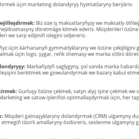
tirmek üçin marketing dolandyryş hyzmatlaryny berýäris:
eýilleşdirmek:
 Biz size iş maksatlaryňyzy we maksatly diňleý
 meýilnamasyny döretmäge kömek ederis. Müşderileri özün
 we sarp edijiniň islegini seljereris.
ňyz üçin kärhananyň gymmatlyklaryny we özüne çekijiligini 
mak üçin logo, şygar, reňk shemasy we marka stilini döret
landyryşy: 
Markaňyzyň saglygyny, şol sanda marka habardar
eşişini berkitmek we gowulandyrmak we bazary kabul etmek 
tirmek:
 Gurluşy özüne çekmek, satyn alyş işine çekmek we 
ting we satuw işleriňizi optimallaşdyrmak üçin, her tapgyr
: 
Müşderi gatnaşyklaryny dolandyrmak (CRM) ulgamyny du
tmegiň täsirli amallaryny ösdüreris, seslenme ulgamyny gu