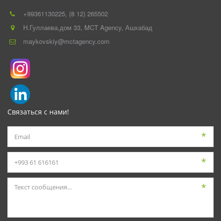
+993
61130225
,
(8 12) 265502
Н.Гуллаева,дом 33
,
MCT Agency
,
Ашхабад
maykovskiy@mctagency.com
Связаться с нами!
*
*
*