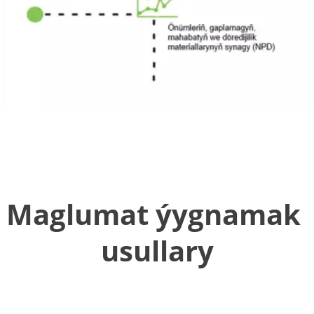
Maglumat ýygnamak 
usullary