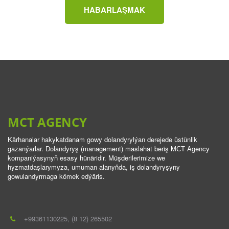
HABARLAŞMAK
MCT AGENCY
Kärhanalar hakykatdanam gowy dolandyrylýan derejede üstünlik 
gazanýarlar. Dolandyryş (management) maslahat beriş MСT Agency 
kompaniýasynyň esasy hünäridir. Müşderilerimize we 
hyzmatdaşlarymyza, umuman alanyňda, iş dolandyryşyny 
gowulandyrmaga kömek edýäris.
+993
61130225
,
(8 12) 265502