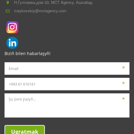
Н.Гуллаева,дом 33
,
MCT Agency
,
Ашхабад
maykovskiy@mctagency.com
Biziň bilen habarlaşyň!
*
*
*
Ugratmak