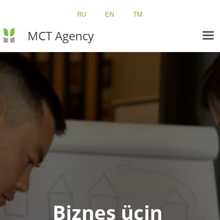
RU
EN
TM
MCT Agency
Biznes üçin 