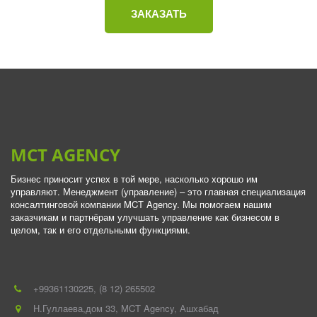
ЗАКАЗАТЬ
MCT AGENCY
Бизнес приносит успех в той мере, насколько хорошо им 
управляют. Менеджмент (управление) – это главная специализация 
консалтинговой компании MCT Agency. Мы помогаем нашим 
заказчикам и партнёрам улучшать управление как бизнесом в 
целом, так и его отдельными функциями.
+993
61130225
,
(8 12) 265502
Н.Гуллаева,дом 33
,
MCT Agency
,
Ашхабад