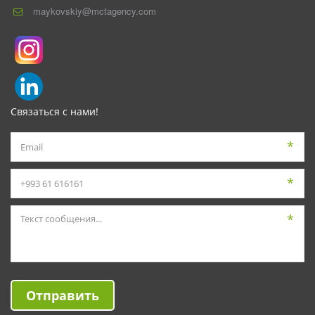
maykovskiy@mctagency.com
Связаться с нами!
*
*
*
Отправить