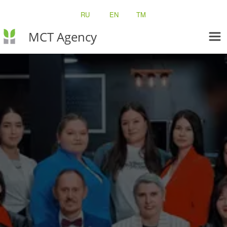
RU
EN
TM
MCT Agency